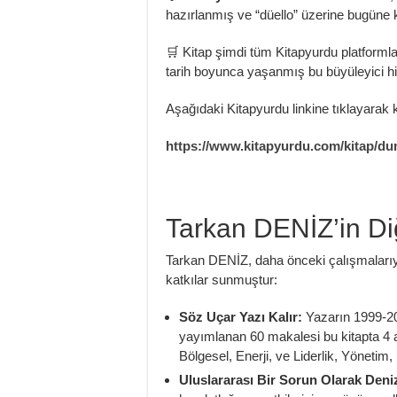
hazırlanmış ve “düello” üzerine bugüne k
🛒 Kitap şimdi tüm Kitapyurdu platforml
tarih boyunca yaşanmış bu büyüleyici hik
Aşağıdaki Kitapyurdu linkine tıklayarak ki
https://www.kitapyurdu.com/kitap/dun
Tarkan DENİZ’in Diğ
Tarkan DENİZ, daha önceki çalışmalarıyla 
katkılar sunmuştur:
Söz Uçar Yazı Kalır:
Yazarın 1999-202
yayımlanan 60 makalesi bu kitapta 4 a
Bölgesel, Enerji, ve Liderlik, Yönetim,
Uluslararası Bir Sorun Olarak Den