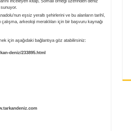
arını inceleyen kitap, Somali örneği üzerinden deniz
 sunuyor.
nadolu’nun eşsiz yeraltı şehirlerini ve bu alanların tarihî,
u çalışma, arkeoloji meraklıları için bir başvuru kaynağı
ek için aşağıdaki bağlantıya göz atabilirsiniz:
rkan-deniz/233895.html
.tarkandeniz.com