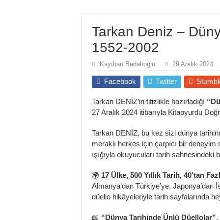
Tarkan Deniz – Dünya
1552-2002
Kayıhan Badalıoğlu
29 Aralık 2024
Facebook
Twitter
Stumbl
Tarkan DENİZ’in titizlikle hazırladığı
“Dü
27 Aralık 2024 itibarıyla Kitapyurdu Doğr
Tarkan DENİZ, bu kez sizi dünya tarihinde
meraklı herkes için çarpıcı bir deneyim
ışığıyla okuyucuları tarih sahnesindeki
🌍
17 Ülke, 500 Yıllık Tarih, 40’tan Fa
Almanya’dan Türkiye’ye, Japonya’dan İsk
düello hikâyeleriyle tarih sayfalarında h
📖
“Dünya Tarihinde Ünlü Düellolar”
,