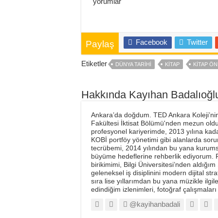
yorumlar
Facebook
Twitter
Paylaş
Etiketler
DÜNYA TARIHI
KITAP
KITAP ÖN
Hakkında Kayıhan Badalıoğl
Ankara’da doğdum. TED Ankara Koleji’nin a
Fakültesi İktisat Bölümü'nden mezun old
profesyonel kariyerimde, 2013 yılına kad
KOBİ portföy yönetimi gibi alanlarda soru
tecrübemi, 2014 yılından bu yana kurumsal
büyüme hedeflerine rehberlik ediyorum. F
birikimimi, Bilgi Üniversitesi’nden aldığı
geleneksel iş disiplinini modern dijital st
sıra lise yıllarımdan bu yana müzikle ilgi
edindiğim izlenimleri, fotoğraf çalışmaları 
@kayihanbadali