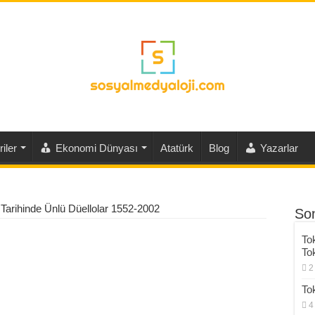
iler
Ekonomi Dünyası
Atatürk
Blog
Yazarlar
Tarihinde Ünlü Düellolar 1552-2002
Son
To
To
2
To
4