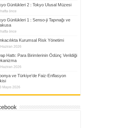
kyo Günlükleri 2 : Tokyo Ulusal Müzesi
 hafta önce
kyo Günlükleri 1 : Senso-ji Tapınağı ve
akusa
 hafta önce
nkacılıkta Kurumsal Risk Yönetimi
 Haziran 2026
ap Hattı: Para Birimlerinin Ödünç Verildiği
kanizma
 Haziran 2026
ponya ve Türkiye’de Faiz-Enflasyon
şkisi
3 Mayıs 2026
cebook