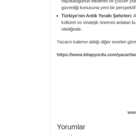
haydutluğunun etkilerini ve çözüm yoll
güvenliği konusuna yeni bir perspektif
Türkiye’nin Antik Yeraltı Şehirleri:
A
kültürel ve stratejik önemini anlatan b
niteliğinde.
Yazarın kaleme aldığı diğer eserleri görm
https://www.kitapyurdu.com/yazar/ta
www
Yorumlar