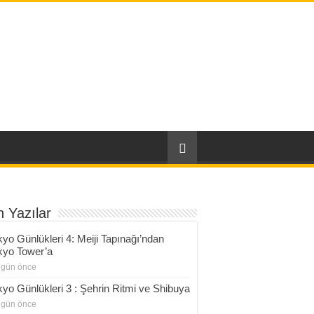
 Yazılar
kyo Günlükleri 4: Meiji Tapınağı’ndan
kyo Tower’a
 gün önce
kyo Günlükleri 3 : Şehrin Ritmi ve Shibuya
 gün önce