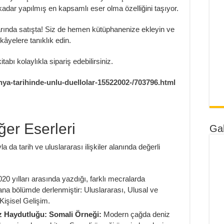
adar yapılmış en kapsamlı eser olma özelliğini taşıyor.
arında satışta! Siz de hemen kütüphanenize ekleyin ve
âyelere tanıklık edin.
tabı kolaylıkla sipariş edebilirsiniz.
ya-tarihinde-unlu-duellolar-15522002-/703796.html
er Eserleri
Gal
da tarih ve uluslararası ilişkiler alanında değerli
0 yılları arasında yazdığı, farklı mecralarda
na bölümde derlenmiştir: Uluslararası, Ulusal ve
 Kişisel Gelişim.
iz Haydutluğu: Somali Örneği:
Modern çağda deniz