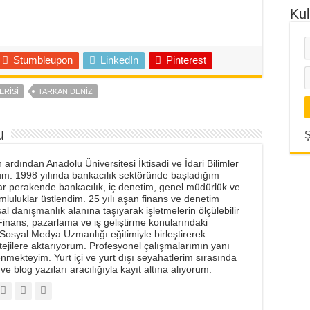
Kul
Stumbleupon
LinkedIn
Pinterest
ERISI
TARKAN DENIZ
u
Ş
rdından Anadolu Üniversitesi İktisadi ve İdari Bilimler
um. 1998 yılında bankacılık sektöründe başladığım
ar perakende bankacılık, iç denetim, genel müdürlük ve
mluluklar üstlendim. 25 yılı aşan finans ve denetim
 danışmanlık alanına taşıyarak işletmelerin ölçülebilir
inans, pazarlama ve iş geliştirme konularındaki
m Sosyal Medya Uzmanlığı eğitimiyle birleştirerek
ratejilere aktarıyorum. Profesyonel çalışmalarımın yanı
lenmekteyim. Yurt içi ve yurt dışı seyahatlerim sırasında
ve blog yazıları aracılığıyla kayıt altına alıyorum.