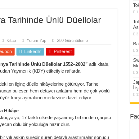
To
1
 Tarihinde Ünlü Düellolar
To
As
3
Kitap
Yorum Yap
280 Görüntüleme
Ba
3
eupon
LinkedIn
Pinterest
Sw
nya Tarihinde Ünlü Düellolar 1552–2002”
adlı kitabı,
Me
udan Yayıncılık (KDY) etiketiyle raflarda!
3
Ja
ki en ilginç düello hikâyelerine götürüyor. Tarihe
İli
 sunan bu eser, hem detaycı anlatımı hem de çok yönlü
1
 büyük karşılaşmaların merkezine davet ediyor.
zla Hikâye
Fa
oçya’ya, 17 farklı ülkede yaşanmış birbirinden çarpıcı
eyecan dolu bir yolculuğa hazır olun.
 bir yılı aşkın süredir süren detaylı araştırmalar sonucu