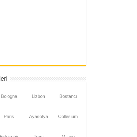
eri
Bologna
Lizbon
Bostancı
Paris
Ayasofya
Collesium
Eskişehir
Trevi
Milano