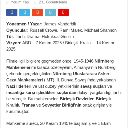
Yorum Yap
231 Görüntüleme
Yönetmen / Yazar:
James Vanderbilt
Oyuncular:
Russell Crowe, Rami Malek, Michael Shannon
Tür:
Tarihi Drama, Hukuksal Gerilim
Vizyon:
ABD – 7 Kasım 2025 / Birleşik Krallık – 14 Kasım
2025
Filmle ilgili bilgilere geçmeden önce, 1945-1946
Nürnberg
Mahkemeleri
‘ni kısaca özetleyelim. Almanya’nın Nürnberg
şehrinde gerçekleştirilen
Nürnberg Uluslararası Askeri
Ceza Mahkemeleri
(IMT), II. Dünya Savaşı’nda yakalanan
Nazi liderleri
ve üst düzey yetkililerinin
savaş suçları
ve
insanlığa karşı işledikleri suçlardan
dolayı yargılandığı tarihi
bir süreçtir. Bu mahkemeler,
Birleşik Devletler, Birleşik
Krallık, Fransa
ve
Sovyetler Birliği’nin
ortak girişimiyle
kurulmuştur.
Mahkeme süreci, 20 Kasım 1945’te başlamış ve 1 Ekim