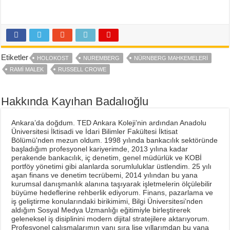
Etiketler
HOLOKOST
NUREMBERG
NÜRNBERG MAHKEMELERI
RAMI MALEK
RUSSELL CROWE
Hakkında Kayıhan Badalıoğlu
Ankara’da doğdum. TED Ankara Koleji’nin ardından Anadolu
Üniversitesi İktisadi ve İdari Bilimler Fakültesi İktisat
Bölümü'nden mezun oldum. 1998 yılında bankacılık sektöründe
başladığım profesyonel kariyerimde, 2013 yılına kadar
perakende bankacılık, iç denetim, genel müdürlük ve KOBİ
portföy yönetimi gibi alanlarda sorumluluklar üstlendim. 25 yılı
aşan finans ve denetim tecrübemi, 2014 yılından bu yana
kurumsal danışmanlık alanına taşıyarak işletmelerin ölçülebilir
büyüme hedeflerine rehberlik ediyorum. Finans, pazarlama ve
iş geliştirme konularındaki birikimimi, Bilgi Üniversitesi’nden
aldığım Sosyal Medya Uzmanlığı eğitimiyle birleştirerek
geleneksel iş disiplinini modern dijital stratejilere aktarıyorum.
Profesyonel çalışmalarımın yanı sıra lise yıllarımdan bu yana