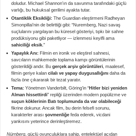
doludur. Michael Shannon’ın da savunma tarafındaki güçlü
varlığı, bu hukuksal gerilimi ayakta tutar.
Otantiklik Eksikliği:
The Guardian eleştirmeni Radheyan
Simonpillai’nin de belirttiği gibi: “Nuremberg, Nazi savaş
suçlularını yargılayan bu küresel gösteriyi, tıpkı bir sahne
prodüksiyonu gibi paketliyor — izlenmesi keyifli ama
sahiciliği eksik
.”
Yapaylık Anı:
Filmin en ironik ve eleştirel sahnesi,
savcıların mahkemede toplama kampı görüntülerinin
gösterildiği andır. Bu
gerçek arşiv görüntüleri
, maalesef,
filmin geriye kalan
cilalı ve yapay duygusallığını
daha da
fazla öne çıkararak bir tezat yaratır.
Tema:
Yönetmen Vanderbilt, Göring’in “
Hitler bizi yeniden
Alman hissettirdi
” repliği üzerinden modern popülizme ve
suçun köklerinin Batı toplumunda da var olabileceği
fikrine dokunur. Ancak film, bu derin felsefi sorunu,
karakterler arası
şovmenliğe
feda ederek, vicdani
yankısını yeterince derinleştiremez.
Nürnberg
, güçlü oyunculuklara sahip, entelektüel açıdan