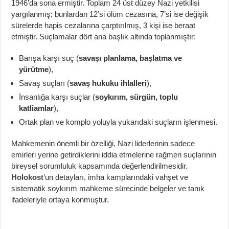
1946’da sona ermiştir. Toplam 24 üst düzey Nazi yetkilisi
yargılanmış; bunlardan 12’si ölüm cezasına, 7’si ise değişik
sürelerde hapis cezalarına çarptırılmış, 3 kişi ise beraat
etmiştir. Suçlamalar dört ana başlık altında toplanmıştır:
Barışa karşı suç (
savaşı planlama, başlatma ve
yürütme
),
Savaş suçları (
savaş hukuku ihlalleri
),
İnsanlığa karşı suçlar (
soykırım, sürgün, toplu
katliamlar
),
Ortak plan ve komplo yoluyla yukarıdaki suçların işlenmesi.
Mahkemenin önemli bir özelliği, Nazi liderlerinin sadece
emirleri yerine getirdiklerini iddia etmelerine rağmen suçlarının
bireysel sorumluluk kapsamında değerlendirilmesidir.
Holokost
’un detayları, imha kamplarındaki vahşet ve
sistematik soykırım mahkeme sürecinde belgeler ve tanık
ifadeleriyle ortaya konmuştur.