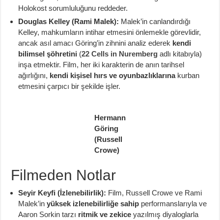
Holokost sorumluluğunu reddeder.
Douglas Kelley (Rami Malek):
Malek’in canlandırdığı
Kelley, mahkumların intihar etmesini önlemekle görevlidir,
ancak asıl amacı Göring’in zihnini analiz ederek
kendi
bilimsel şöhretini
(
22 Cells in Nuremberg
adlı kitabıyla)
inşa etmektir. Film, her iki karakterin de anın tarihsel
ağırlığını,
kendi kişisel hırs ve oyunbazlıklarına
kurban
etmesini çarpıcı bir şekilde işler.
Hermann
Göring
(Russell
Crowe)
Filmeden Notlar
Seyir Keyfi (İzlenebilirlik):
Film, Russell Crowe ve Rami
Malek’in
yüksek izlenebilirliğe sahip
performanslarıyla ve
Aaron Sorkin tarzı
ritmik ve zekice
yazılmış diyaloglarla